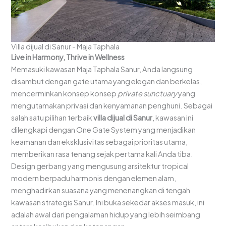
Villa dijual di Sanur - Maja Taphala
Live in Harmony, Thrive in Wellness
Memasuki kawasan Maja Taphala Sanur, Anda langsung
disambut dengan gate utama yang elegan dan berkelas,
mencerminkan konsep konsep
private sunctuary
yang
mengutamakan privasi dan kenyamanan penghuni. Sebagai
salah satu pilihan terbaik
villa dijual di Sanur
, kawasan ini
dilengkapi dengan One Gate System yang menjadikan
keamanan dan eksklusivitas sebagai prioritas utama,
memberikan rasa tenang sejak pertama kali Anda tiba.
Design gerbang yang mengusung arsitektur tropical
modern berpadu harmonis dengan elemen alam,
menghadirkan suasana yang menenangkan di tengah
kawasan strategis Sanur. Ini buka sekedar akses masuk, ini
adalah awal dari pengalaman hidup yang lebih seimbang