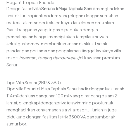
Elegant Tropical Facade.
Design fasad
villa Seruni
di
Maja Taphala Sanur
menghadirkan
arsitektur tropical modern yang elegan dengan sentuhan
material alami seperti aksen kayu dan elemen batu alam.
Garis bangunan yang tegas dipadukan dengan
pencahayaan hangat menciptakan tampilan mewah
sekaligus homey, memberikan kesan eksklusif sejak
pandangan pertama dan pengalaman tinggal layaknya villa
resort
(nyaman, tenang dan berkelas)
di kawasan premium
Sanur.
Tipe Villa Seruni (2BR & 3BR)
Tipe villa Seruni di Maja Taphala Sanur hadir dengan luas tanah
114 m² dan luas bangunan 120 m² yang dirancang dalam 2
lantai, dilengkapi dengan private swimming pool untuk
menghadirkan kenyamanan ala villa resort. Hunian ini juga
didukung dengan fasilitas listrik 3500 VA dan sumber air
sumur bor.