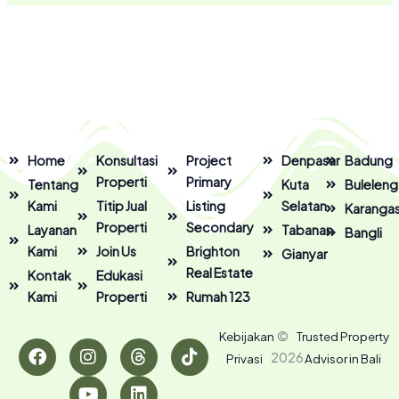
Home
Konsultasi
Project
Denpasar
Badung
Properti
Primary
Tentang
Kuta
Buleleng
Kami
Titip Jual
Listing
Selatan
Karanga
Properti
Secondary
Layanan
Tabanan
Bangli
Kami
Join Us
Brighton
Gianyar
Real Estate
Kontak
Edukasi
Kami
Properti
Rumah 123
F
I
Y
T
L
T
©
Kebijakan
Trusted Property
a
n
o
h
i
i
2026
Privasi
Advisor in Bali
c
s
u
r
n
k
e
t
t
e
k
t