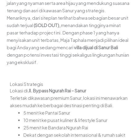
jalan yang nyaman serta area hijau yang mendukung suasana
tenang dan asri di kawasan Sanur yang strategis.
Menariknya, dari siteplan terlihat bahwa sebagian besar unit
sudah terjual
(SOLD OUT),
menandakan tingginya minat
pasar terhadap project ini. Dengan phase 1 yang hanya
menyisakan unit terbatas, Maja Taphala menjadi pilihan ideal
bagi Anda yang sedang mencari
villa dijual di Sanur Bali
dengan potensi investasi tinggi sekaligus lingkungan hunian
yang eksklusif.
Lokasi Strategis
Lokasi di
Jl. Bypass Ngurah Rai – Sanur
Terletak dikawasan premium Sanur, lokasi ini menawarkan
akses mudah ke berbagai destinasi penting di Bali.
5 menit ke Pantai Sanur
10 menit ke pusat kuliner & lifestyle Sanur
25 menit ke Bandara Ngurah Rai
Dekat dengan sekolah internasional & rumah sakit