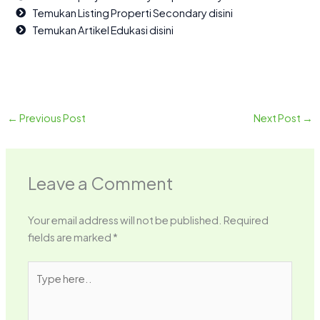
Temukan Listing Properti Secondary disini
Temukan Artikel Edukasi disini
←
Previous Post
Next Post
→
Leave a Comment
Your email address will not be published.
Required
fields are marked
*
Type
here..