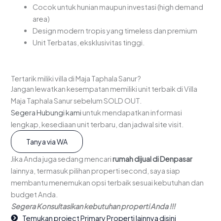
Cocok untuk hunian maupun investasi (high demand
area)
Design modern tropis yang timeless dan premium
Unit Terbatas, eksklusivitas tinggi.
Tertarik miliki villa di Maja Taphala Sanur?
Jangan lewatkan kesempatan memiliki unit terbaik di Villa
Maja Taphala Sanur sebelum SOLD OUT.
Segera Hubungi kami
untuk mendapatkan informasi
lengkap, kesediaan unit terbaru, dan jadwal site visit.
Tanya via WA
Jika Anda juga sedang mencari
rumah dijual di Denpasar
lainnya, termasuk pilihan properti second, saya siap
membantu menemukan opsi terbaik sesuai kebutuhan dan
budget Anda.
Segera Konsultasikan kebutuhan properti Anda !!!
Temukan project Primary Properti lainnya disini