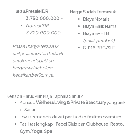
Harga.
Presale IDR
Harga Sudah Termasuk:
3.750.000.000,-
Biaya Notaris
Normal IDR
Biaya Balik Nama
3.890.000.000,-
Biaya BPHTB
(pajak pembeli)
Phase 1 hanya tersisa 12
SHM & PBG/SLF
unit, kesempatan terbaik
untuk mendapatkan
harga awal sebelum
kenaikan berikutnya.
Kenapa Harus Pilih Maja Taphala Sanur?
Konsep
Wellness Living & Private Sanctuary
yang unik
di Sanur
Lokasi strategis dekat pantai dan fasilitas premium
Fasilitas lengkap :
Padel Club
dan
Clubhouse: Resto,
Gym, Yoga, Spa