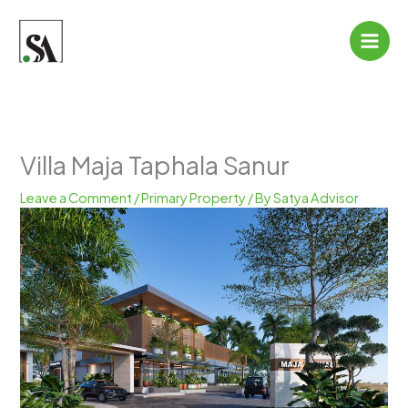
Skip
to
content
Villa Maja Taphala Sanur
Leave a Comment
/
Primary Property
/ By
Satya Advisor