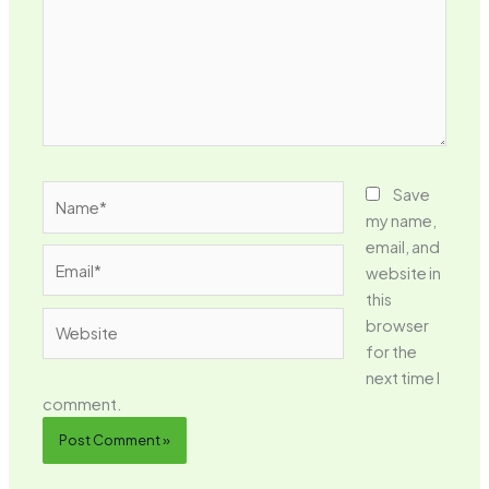
Name*
Save
my name,
email, and
Email*
website in
this
Website
browser
for the
next time I
comment.