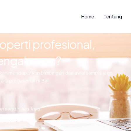
Home
Tentang
roperti profesional,
pengalaman?
akan mendapatkan bimbingan dari awal sampai jago
rti profesional di Bali.
n sendiri hasilnya.