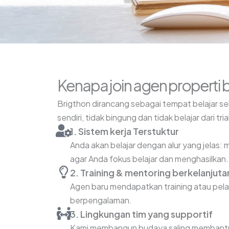
Kenapa join agen properti
Brigthon dirancang sebagai tempat belajar se
sendiri, tidak bingung dan tidak belajar dari tr
1. Sistem kerja Terstuktur
Anda akan belajar dengan alur yang jelas: m
agar Anda fokus belajar dan menghasilkan.
2. Training & mentoring berkelanjuta
Agen baru mendapatkan training atau pelat
berpengalaman.
3. Lingkungan tim yang supportif
Kami membangun budaya saling membantu, b