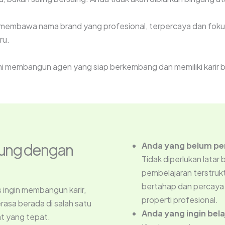
membawa nama brand yang profesional, terpercaya dan fokus
ru.
mi membangun agen yang siap berkembang dan memiliki karir be
bung dengan
Anda yang belum p
Tidak diperlukan latar
pembelajaran terstruk
bertahap dan percaya 
s ingin membangun karir,
properti profesional.
asa berada di salah satu
Anda yang ingin bel
at yang tepat.