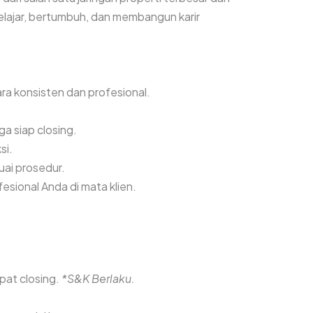
 belajar, bertumbuh, dan membangun karir
a konsisten dan profesional.
a siap closing.
si.
uai prosedur.
esional Anda di mata klien.
pat closing.
*S&K Berlaku.