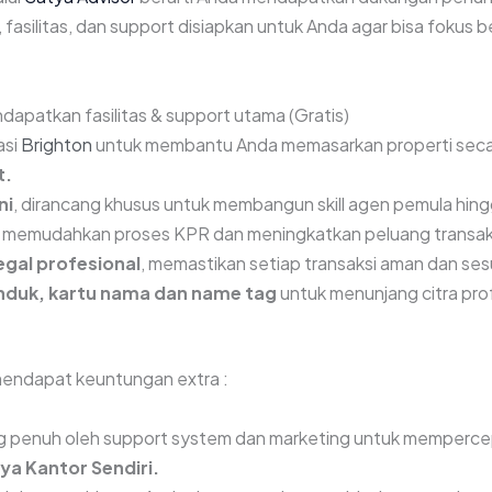
m, fasilitas, dan support disiapkan untuk Anda agar bisa fokus
apatkan fasilitas & support utama (Gratis)
asi
Brighton
untuk membantu Anda memasarkan properti secar
t.
ni
, dirancang khusus untuk membangun skill agen pemula hingg
, memudahkan proses KPR dan meningkatkan peluang transak
egal profesional
, memastikan setiap transaksi aman dan ses
anduk, kartu nama dan name tag
untuk menunjang citra prof
 mendapat keuntungan extra :
ng penuh oleh support system dan marketing untuk memperce
ya Kantor Sendiri.