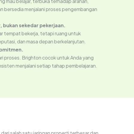
ng mau belajar, terbuka terhadap arahan,
an bersedia menjalani proses pengembangan
r, bukan sekedar pekerjaan.
r tempat bekerja, tetapi ruang untuk
putasi, dan masa depan berkelanjutan.
komitmen.
i proses. Brighton cocok untuk Anda yang
nsisten menjalani setiap tahap pembelajaran.
ri salah satu jaringan properti terbesar dan