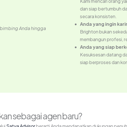
Kami mencari orang ya
dan siap bertumbuh d
secara konsisten.
Anda yang ingin kari
mbimbing Anda hingga
Brighton bukan sekeda
membangun profesi, re
Anda yang siap ber
Kesuksesan datang dar
siap berproses dan ko
kan sebagai agen baru?
lui
Satya Advisor
berarti Anda mendapatkan dukungan penuh da