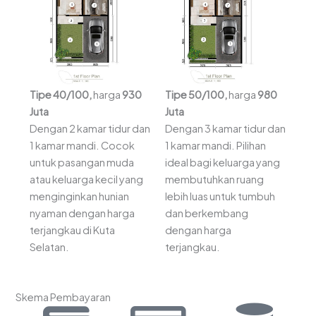
Tipe 40/100,
harga
930
Tipe 50/100,
harga
980
Juta
Juta
Dengan 2 kamar tidur dan
Dengan 3 kamar tidur dan
1 kamar mandi. Cocok
1 kamar mandi. Pilihan
untuk pasangan muda
ideal bagi keluarga yang
atau keluarga kecil yang
membutuhkan ruang
menginginkan hunian
lebih luas untuk tumbuh
nyaman dengan harga
dan berkembang
terjangkau di Kuta
dengan harga
Selatan.
terjangkau.
Skema Pembayaran