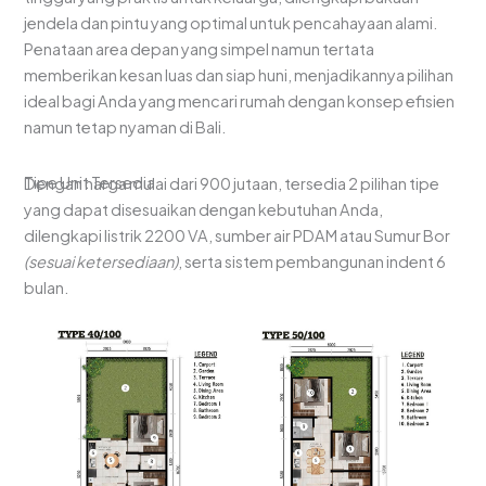
jendela dan pintu yang optimal untuk pencahayaan alami.
Penataan area depan yang simpel namun tertata
memberikan kesan luas dan siap huni, menjadikannya pilihan
ideal bagi Anda yang mencari rumah dengan konsep efisien
namun tetap nyaman di Bali.
Tipe Unit Tersedia
Dengan harga mulai dari 900 jutaan, tersedia 2 pilihan tipe
yang dapat disesuaikan dengan kebutuhan Anda,
dilengkapi listrik 2200 VA, sumber air PDAM atau Sumur Bor
(sesuai ketersediaan)
, serta sistem pembangunan indent 6
bulan.