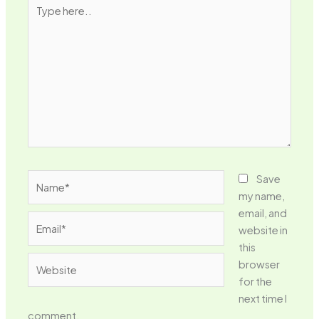
Type
here..
Name*
Save
my name,
email, and
Email*
website in
this
Website
browser
for the
next time I
comment.