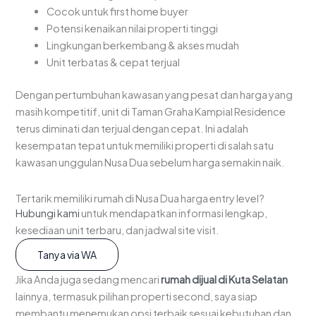
Cocok untuk first home buyer
Potensi kenaikan nilai properti tinggi
Lingkungan berkembang & akses mudah
Unit terbatas & cepat terjual
Dengan pertumbuhan kawasan yang pesat dan harga yang
masih kompetitif, unit di Taman Graha Kampial Residence
terus diminati dan terjual dengan cepat. Ini adalah
kesempatan tepat untuk memiliki properti di salah satu
kawasan unggulan Nusa Dua sebelum harga semakin naik.
Tertarik memiliki rumah di Nusa Dua harga entry level?
Hubungi kami
untuk mendapatkan informasi lengkap,
kesediaan unit terbaru, dan jadwal site visit.
Tanya via WA
Jika Anda juga sedang mencari
rumah dijual di Kuta Selatan
lainnya, termasuk pilihan properti second, saya siap
membantu menemukan opsi terbaik sesuai kebutuhan dan