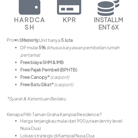
HARDCA
KPR
INSTALLM
SH
ENT 6X
Promo Menarik:
Booking Unit hanya
5 Juta
DP mulai
5%
(khusus karyawan pembelian rumah
pertama)
Free biaya SHM & IMB
Free Pajak Pembeli (BPHTB)
Free Canopy*
(carport)
Free Batu Sikat*
(carport)
*Syarat & Ketentuan Berlaku.
Kenapa Pilih Taman Graha Kampial Residence?
Harga terjangkau mulai dari 900 jutaan (entry level
Nusa Dua)
Lokasi strategis di Kampial Nusa Dua