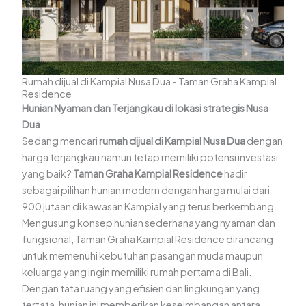
Rumah dijual di Kampial Nusa Dua - Taman Graha Kampial
Residence
Hunian Nyaman dan Terjangkau di lokasi strategis Nusa
Dua
Sedang mencari
rumah dijual di Kampial Nusa Dua
dengan
harga terjangkau namun tetap memiliki potensi investasi
yang baik?
Taman Graha Kampial Residence
hadir
sebagai pilihan hunian modern dengan harga mulai dari
900 jutaan di kawasan Kampial yang terus berkembang.
Mengusung konsep hunian sederhana yang nyaman dan
fungsional, Taman Graha Kampial Residence dirancang
untuk memenuhi kebutuhan pasangan muda maupun
keluarga yang ingin memiliki rumah pertama di Bali.
Dengan tata ruang yang efisien dan lingkungan yang
tertata, hunian ini memberikan keseimbangan antara