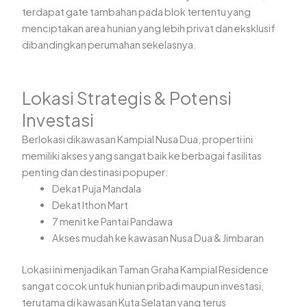
terdapat gate tambahan pada blok tertentu yang
menciptakan area hunian yang lebih privat dan eksklusif
dibandingkan perumahan sekelasnya.
Lokasi Strategis & Potensi
Investasi
Berlokasi dikawasan Kampial Nusa Dua, properti ini
memiliki akses yang sangat baik ke berbagai fasilitas
penting dan destinasi popuper:
Dekat Puja Mandala
Dekat Ithon Mart
7 menit ke Pantai Pandawa
Akses mudah ke kawasan Nusa Dua & Jimbaran
Lokasi ini menjadikan Taman Graha Kampial Residence
sangat cocok untuk hunian pribadi maupun investasi,
terutama di kawasan Kuta Selatan yang terus