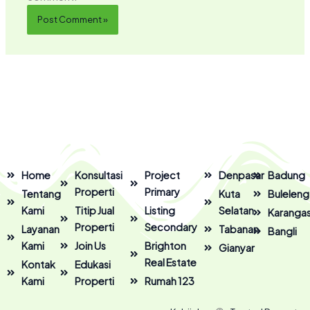
Home
Konsultasi
Project
Denpasar
Badung
Properti
Primary
Tentang
Kuta
Buleleng
Kami
Titip Jual
Listing
Selatan
Karanga
Properti
Secondary
Layanan
Tabanan
Bangli
Kami
Join Us
Brighton
Gianyar
Real Estate
Kontak
Edukasi
Kami
Properti
Rumah 123
F
I
Y
T
L
T